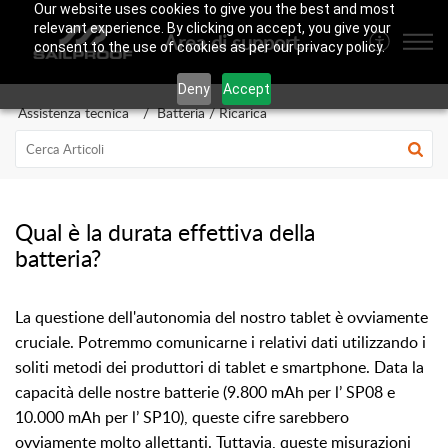
Our website uses cookies to give you the best and most
relevant experience. By clicking on accept, you give your
Area di supporto SailProof
consent to the use of cookies as per our privacy policy.
Deny
Accept
Assistenza tecnica
Batteria / Ricarica
Qual è la durata effettiva della
batteria?
La questione dell'autonomia del nostro tablet è ovviamente
cruciale. Potremmo comunicarne i relativi dati utilizzando i
soliti metodi dei produttori di tablet e smartphone. Data la
capacità delle nostre batterie (9.800 mAh per l’ SP08 e
10.000 mAh per l’ SP10), queste cifre sarebbero
ovviamente molto allettanti. Tuttavia, queste misurazioni