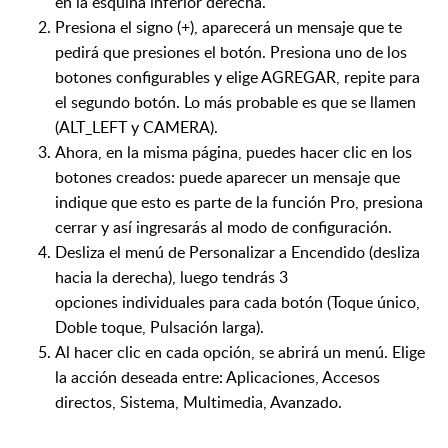
en la esquina inferior derecha.
Presiona el signo (+), aparecer
á
un mensaje que te
pedir
á
que presiones el bot
ó
n. Presiona uno de los
botones configurables y elige AGREGAR, repite para
el segundo bot
ó
n. Lo m
á
s probable es que se llamen
(ALT_LEFT y CAMERA).
Ahora, e
n la misma p
á
gina, puedes hacer clic en los
botones creados: puede aparecer un mensaje que
indique que esto es parte de la funci
ó
n Pro, presiona
cerrar y as
í
ingresar
á
s al modo de configuraci
ó
n.
Desliza el men
ú
de Personalizar a Encendido (desliza
hacia la derecha), luego tendr
á
s 3
opciones
individuales
para cada bot
ó
n (Toque
ú
nico,
Doble toque, Pulsaci
ó
n larga).
Al hacer clic en cada opci
ó
n, se abrir
á
un men
ú
.
E
lige
la acci
ó
n deseada entre: Aplicaciones, Accesos
directos, Sistema, Multimedia, Avanzado.