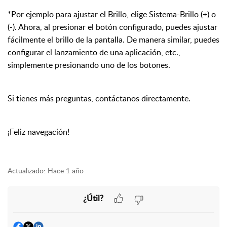
*
Por
ejemplo para ajustar el Brillo, elige Sistema-Brillo (+) o
(-). Ahora, al presionar el bot
ó
n configurado, puedes ajustar
f
á
cilmente el brillo de la pantalla. De manera similar, puedes
configurar el lanzamiento de una aplicaci
ó
n, etc.,
simplemente presionando uno de los botones.
Si tienes m
á
s preguntas, cont
á
ctanos directamente
.
¡
Feli
z
navegaci
ó
n
!
Actualizado:
Hace 1 año
¿Útil?