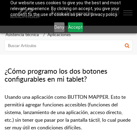
Our website uses cookies to give you the best and most
relevant experience. By clicking on accept, you give your
Área de soporte SailProof
consent to the use of cookies as per our privacy policy.
Deny
Accept
Asistencia técnica
Aplicaciones
¿Cómo programo los dos botones
configurables en mi tablet?
Usando una aplicaci
ó
n como BUTTON MAPPER. Esto te
permitir
á
agregar funciones accesibles (funciones del
sistema, lanzamiento de una aplicaci
ó
n, acceso directo,
etc.) sin tener que pasar por la pantalla t
á
ctil, lo cual puede
ser muy
ú
til en condiciones dif
í
ciles.