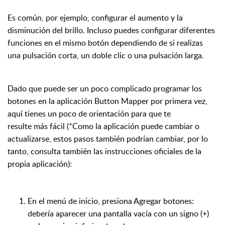
Es com
ú
n, por ejemplo, configurar el aumento y la
disminuci
ó
n del brillo. Incluso puedes configurar diferentes
funciones en el mismo bot
ó
n dependiendo de si realizas
una pulsaci
ó
n corta, un doble clic o una pulsaci
ó
n larga.
Dado que puede ser un poco complicado programar los
botones en la aplicaci
ó
n Button Mapper por primera vez,
aqu
í
tienes un poco de orientaci
ó
n para que te
resulte
m
á
s
f
á
cil (*Como la aplicaci
ó
n puede cambiar o
actualizarse, estos pasos tambi
é
n podr
í
an cambiar, por lo
tanto, consulta tambi
é
n las instrucciones oficiales de la
propia aplicaci
ó
n):
En el men
ú
de inicio, presiona Agregar botones:
deber
í
a aparecer una pantalla vac
í
a con un signo (+)